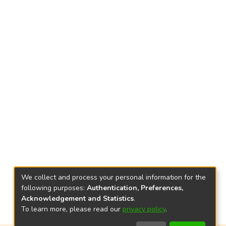
We collect and process your personal information for the
following purposes:
Authentication, Preferences,
Acknowledgement and Statistics
.
To learn more, please read our
privacy policy
.