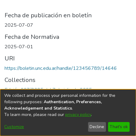
Fecha de publicación en boletín
2025-07-07
Fecha de Normativa
2025-07-01
URI
https://boletin.unc.edu.ar/handle/123456789/14646
Collections
Edición 007/2025 del 7 de julio de 2025
We collect and process your personal information for the
following purposes:
Authentication, Preferences,
Acknowledgement and Statistics
.
To learn more, please read our
privacy policy
.
Universidad Nacional de Córdoba
Customize
Decline
That's ok