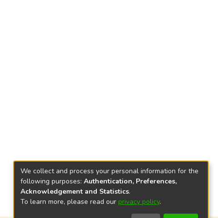
We collect and process your personal information for the
following purposes:
Authentication, Preferences,
Acknowledgement and Statistics
.
To learn more, please read our
privacy policy
.