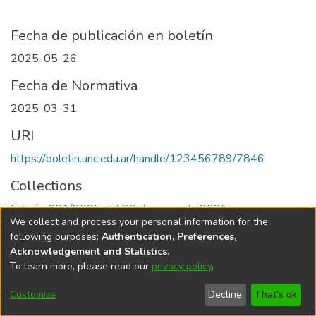
Fecha de publicación en boletín
2025-05-26
Fecha de Normativa
2025-03-31
URI
https://boletin.unc.edu.ar/handle/123456789/7846
Collections
Edición 001/2025 del 26 de mayo de 2025
We collect and process your personal information for the
following purposes:
Authentication, Preferences,
Acknowledgement and Statistics
.
To learn more, please read our
privacy policy
.
Universidad Nacional de Córdoba
Customize
Decline
That's ok