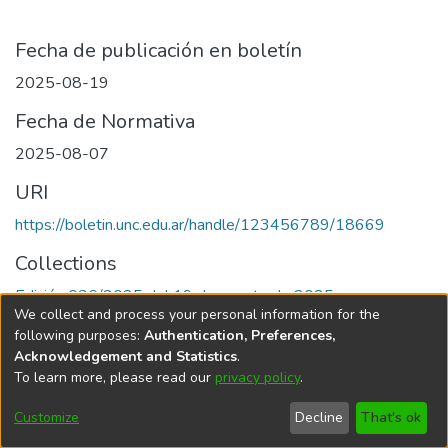
Fecha de publicación en boletín
2025-08-19
Fecha de Normativa
2025-08-07
URI
https://boletin.unc.edu.ar/handle/123456789/18669
Collections
Edición 036/2025 del 19 de agosto de 2025
We collect and process your personal information for the
following purposes:
Authentication, Preferences,
Acknowledgement and Statistics
.
To learn more, please read our
privacy policy
.
Universidad Nacional de Córdoba
Customize
Decline
That's ok