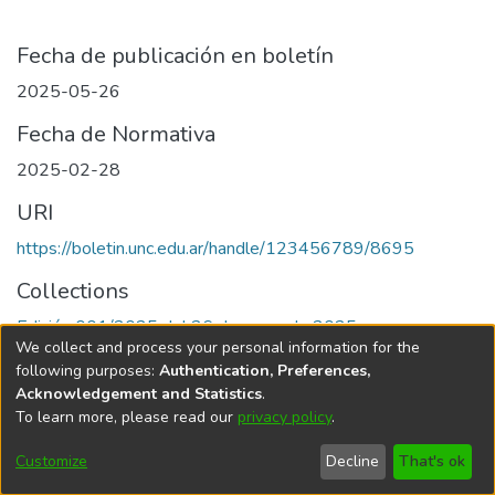
Fecha de publicación en boletín
2025-05-26
Fecha de Normativa
2025-02-28
URI
https://boletin.unc.edu.ar/handle/123456789/8695
Collections
Edición 001/2025 del 26 de mayo de 2025
We collect and process your personal information for the
following purposes:
Authentication, Preferences,
Acknowledgement and Statistics
.
To learn more, please read our
privacy policy
.
Universidad Nacional de Córdoba
Customize
Decline
That's ok