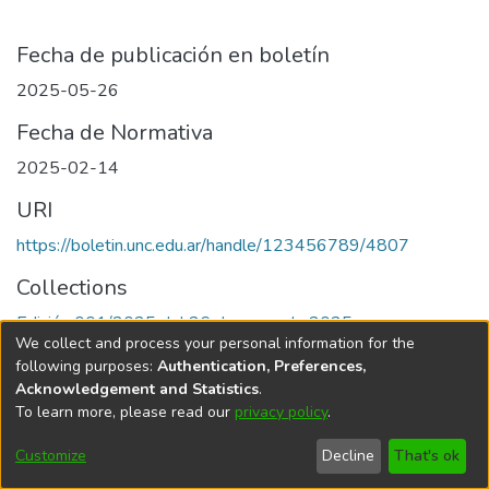
Fecha de publicación en boletín
2025-05-26
Fecha de Normativa
2025-02-14
URI
https://boletin.unc.edu.ar/handle/123456789/4807
Collections
Edición 001/2025 del 26 de mayo de 2025
We collect and process your personal information for the
following purposes:
Authentication, Preferences,
Acknowledgement and Statistics
.
To learn more, please read our
privacy policy
.
Universidad Nacional de Córdoba
Customize
Decline
That's ok