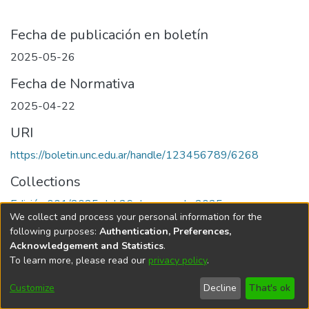
Fecha de publicación en boletín
2025-05-26
Fecha de Normativa
2025-04-22
URI
https://boletin.unc.edu.ar/handle/123456789/6268
Collections
Edición 001/2025 del 26 de mayo de 2025
We collect and process your personal information for the
following purposes:
Authentication, Preferences,
Acknowledgement and Statistics
.
To learn more, please read our
privacy policy
.
Universidad Nacional de Córdoba
Customize
Decline
That's ok