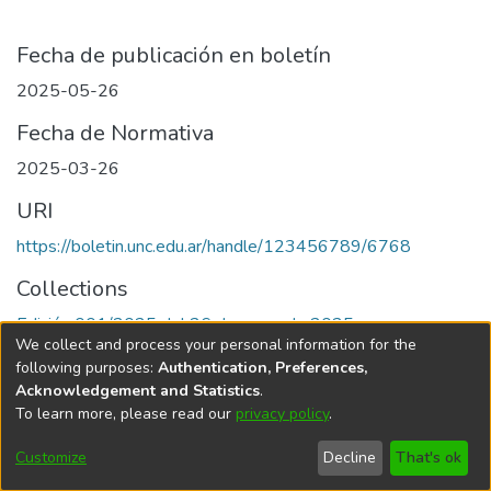
Fecha de publicación en boletín
2025-05-26
Fecha de Normativa
2025-03-26
URI
https://boletin.unc.edu.ar/handle/123456789/6768
Collections
Edición 001/2025 del 26 de mayo de 2025
We collect and process your personal information for the
following purposes:
Authentication, Preferences,
Acknowledgement and Statistics
.
To learn more, please read our
privacy policy
.
Universidad Nacional de Córdoba
Customize
Decline
That's ok