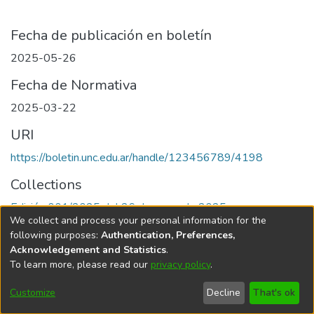
Fecha de publicación en boletín
2025-05-26
Fecha de Normativa
2025-03-22
URI
https://boletin.unc.edu.ar/handle/123456789/4198
Collections
Edición 001/2025 del 26 de mayo de 2025
We collect and process your personal information for the
following purposes:
Authentication, Preferences,
Acknowledgement and Statistics
.
To learn more, please read our
privacy policy
.
Universidad Nacional de Córdoba
Customize
Decline
That's ok