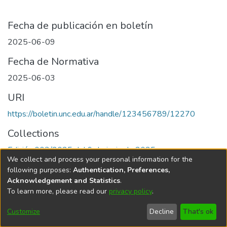
Fecha de publicación en boletín
2025-06-09
Fecha de Normativa
2025-06-03
URI
https://boletin.unc.edu.ar/handle/123456789/12270
Collections
Edición 003/2025 del 9 de junio de 2025
We collect and process your personal information for the
following purposes:
Authentication, Preferences,
Acknowledgement and Statistics
.
To learn more, please read our
privacy policy
.
Universidad Nacional de Córdoba
Customize
Decline
That's ok