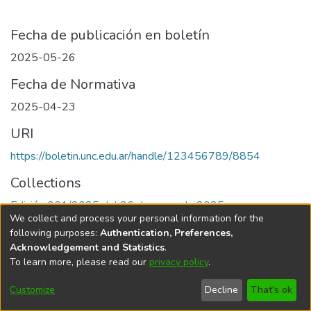
Fecha de publicación en boletín
2025-05-26
Fecha de Normativa
2025-04-23
URI
https://boletin.unc.edu.ar/handle/123456789/8854
Collections
Edición 001/2025 del 26 de mayo de 2025
We collect and process your personal information for the
following purposes:
Authentication, Preferences,
Acknowledgement and Statistics
.
To learn more, please read our
privacy policy
.
Universidad Nacional de Córdoba
Customize
Decline
That's ok