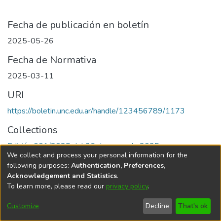
Fecha de publicación en boletín
2025-05-26
Fecha de Normativa
2025-03-11
URI
https://boletin.unc.edu.ar/handle/123456789/1173
Collections
Edición 001/2025 del 26 de mayo de 2025
We collect and process your personal information for the
following purposes:
Authentication, Preferences,
Acknowledgement and Statistics
.
To learn more, please read our
privacy policy
.
Universidad Nacional de Córdoba
Customize
Decline
That's ok