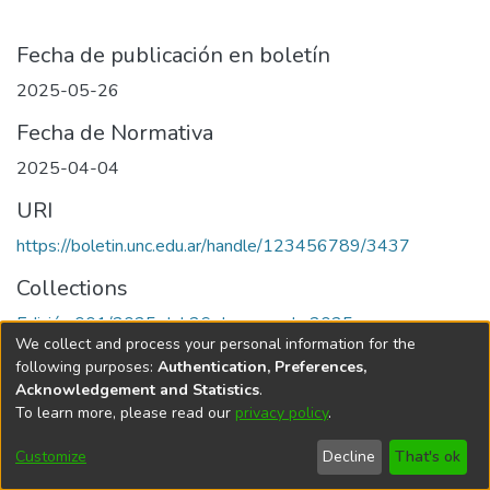
Fecha de publicación en boletín
2025-05-26
Fecha de Normativa
2025-04-04
URI
https://boletin.unc.edu.ar/handle/123456789/3437
Collections
Edición 001/2025 del 26 de mayo de 2025
We collect and process your personal information for the
following purposes:
Authentication, Preferences,
Acknowledgement and Statistics
.
To learn more, please read our
privacy policy
.
Universidad Nacional de Córdoba
Customize
Decline
That's ok