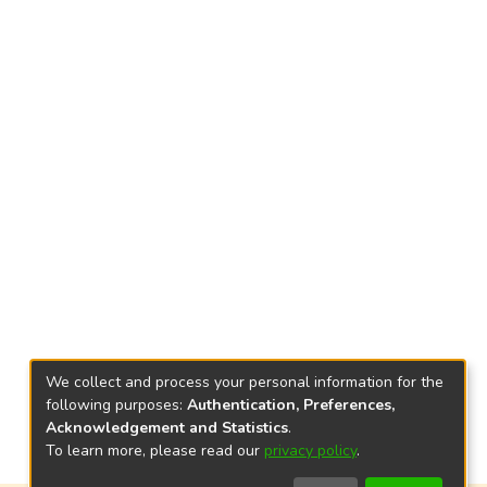
We collect and process your personal information for the
following purposes:
Authentication, Preferences,
Acknowledgement and Statistics
.
To learn more, please read our
privacy policy
.