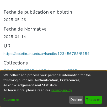
Fecha de publicación en boletín
2025-05-26
Fecha de Normativa
2025-04-14
URI
https://boletin.unc.edu.ar/handle/123456789/8154
Collections
Edición 001/2025 del 26 de mayo de 2025
We collect and process your personal information for the
following purposes:
Authentication, Preferences,
Acknowledgement and Statistics
.
To learn more, please read our
privacy policy
.
Universidad Nacional de Córdoba
Customize
Decline
That's ok