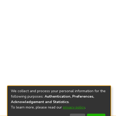
We collect and process your personal information for the
following purposes:
Authentication, Preferences,
Acknowledgement and Statistics
.
To learn more, please read our
privacy policy
.