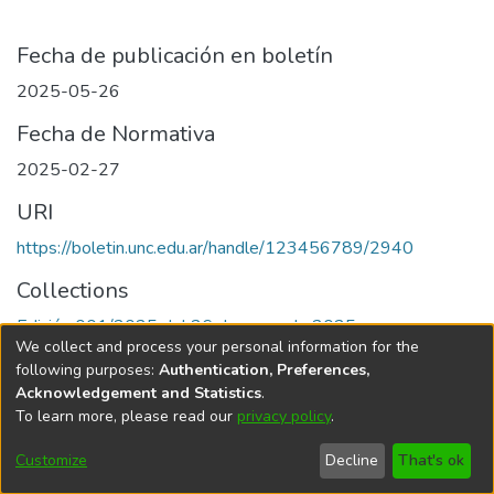
Fecha de publicación en boletín
2025-05-26
Fecha de Normativa
2025-02-27
URI
https://boletin.unc.edu.ar/handle/123456789/2940
Collections
Edición 001/2025 del 26 de mayo de 2025
We collect and process your personal information for the
following purposes:
Authentication, Preferences,
Acknowledgement and Statistics
.
To learn more, please read our
privacy policy
.
Universidad Nacional de Córdoba
Customize
Decline
That's ok