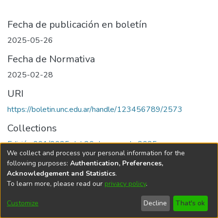
Fecha de publicación en boletín
2025-05-26
Fecha de Normativa
2025-02-28
URI
https://boletin.unc.edu.ar/handle/123456789/2573
Collections
Edición 001/2025 del 26 de mayo de 2025
We collect and process your personal information for the
following purposes:
Authentication, Preferences,
Acknowledgement and Statistics
.
To learn more, please read our
privacy policy
.
Universidad Nacional de Córdoba
Customize
Decline
That's ok