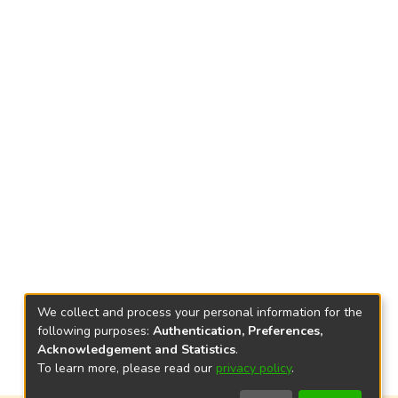
We collect and process your personal information for the
following purposes:
Authentication, Preferences,
Acknowledgement and Statistics
.
To learn more, please read our
privacy policy
.