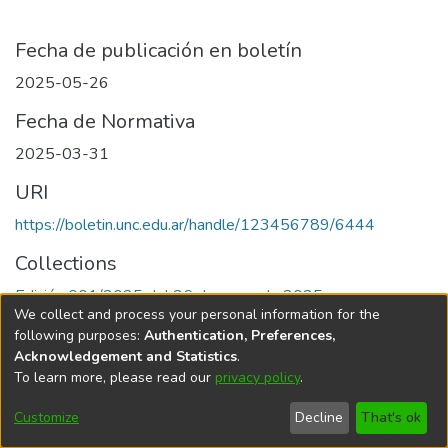
Fecha de publicación en boletín
2025-05-26
Fecha de Normativa
2025-03-31
URI
https://boletin.unc.edu.ar/handle/123456789/6444
Collections
Edición 001/2025 del 26 de mayo de 2025
We collect and process your personal information for the
following purposes:
Authentication, Preferences,
Acknowledgement and Statistics
.
To learn more, please read our
privacy policy
.
Universidad Nacional de Córdoba
Customize
Decline
That's ok