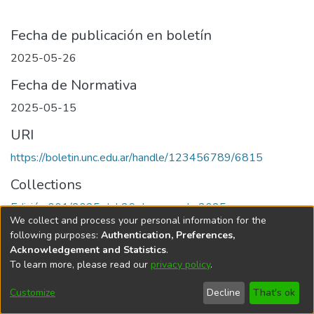
Fecha de publicación en boletín
2025-05-26
Fecha de Normativa
2025-05-15
URI
https://boletin.unc.edu.ar/handle/123456789/6815
Collections
Edición 001/2025 del 26 de mayo de 2025
We collect and process your personal information for the
following purposes:
Authentication, Preferences,
Acknowledgement and Statistics
.
To learn more, please read our
privacy policy
.
Universidad Nacional de Córdoba
Customize
Decline
That's ok