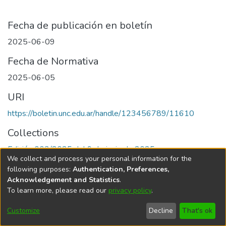
Fecha de publicación en boletín
2025-06-09
Fecha de Normativa
2025-06-05
URI
https://boletin.unc.edu.ar/handle/123456789/11610
Collections
Edición 003/2025 del 9 de junio de 2025
We collect and process your personal information for the
following purposes:
Authentication, Preferences,
Acknowledgement and Statistics
.
To learn more, please read our
privacy policy
.
Universidad Nacional de Córdoba
Customize
Decline
That's ok