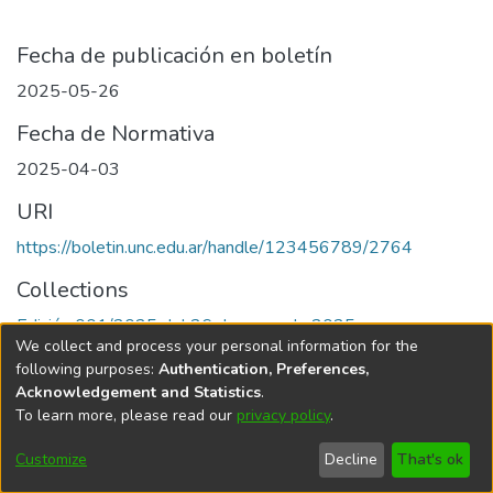
Fecha de publicación en boletín
2025-05-26
Fecha de Normativa
2025-04-03
URI
https://boletin.unc.edu.ar/handle/123456789/2764
Collections
Edición 001/2025 del 26 de mayo de 2025
We collect and process your personal information for the
following purposes:
Authentication, Preferences,
Acknowledgement and Statistics
.
To learn more, please read our
privacy policy
.
Universidad Nacional de Córdoba
Customize
Decline
That's ok