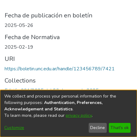
Fecha de publicación en boletín
2025-05-26
Fecha de Normativa
2025-02-19
URI
https://boletin.unc.edu.ar/handle/123456789/7421
Collections
Edición 001/2025 del 26 de mayo de 2025
We collect and process your personal information for the
following purposes:
Authentication, Preferences,
Acknowledgement and Statistics
.
To learn more, please read our
privacy policy
.
Universidad Nacional de Córdoba
Customize
Decline
That's ok