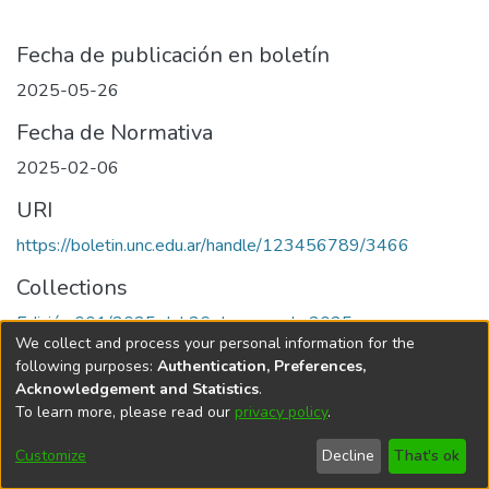
Fecha de publicación en boletín
2025-05-26
Fecha de Normativa
2025-02-06
URI
https://boletin.unc.edu.ar/handle/123456789/3466
Collections
Edición 001/2025 del 26 de mayo de 2025
We collect and process your personal information for the
following purposes:
Authentication, Preferences,
Acknowledgement and Statistics
.
To learn more, please read our
privacy policy
.
Universidad Nacional de Córdoba
Customize
Decline
That's ok