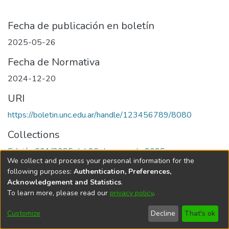
Fecha de publicación en boletín
2025-05-26
Fecha de Normativa
2024-12-20
URI
https://boletin.unc.edu.ar/handle/123456789/8080
Collections
Edición 001/2025 del 26 de mayo de 2025
We collect and process your personal information for the
following purposes:
Authentication, Preferences,
Acknowledgement and Statistics
.
To learn more, please read our
privacy policy
.
Universidad Nacional de Córdoba
Customize
Decline
That's ok