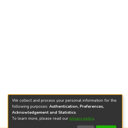
We collect and process your personal information for the
following purposes:
Authentication, Preferences,
Acknowledgement and Statistics
.
To learn more, please read our
privacy policy
.