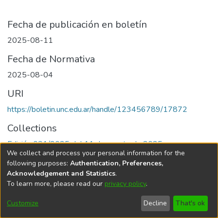
Fecha de publicación en boletín
2025-08-11
Fecha de Normativa
2025-08-04
URI
https://boletin.unc.edu.ar/handle/123456789/17872
Collections
Edición 031/2025 del 11 de agosto de 2025
We collect and process your personal information for the
following purposes:
Authentication, Preferences,
Acknowledgement and Statistics
.
To learn more, please read our
privacy policy
.
Universidad Nacional de Córdoba
Customize
Decline
That's ok