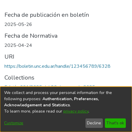
Fecha de publicación en boletín
2025-05-26
Fecha de Normativa
2025-04-24
URI
https://boletin.unc.edu.ar/handle/123456789/6328
Collections
Edición 001/2025 del 26 de mayo de 2025
We collect and process your personal information for the
following purposes:
Authentication, Preferences,
Acknowledgement and Statistics
.
To learn more, please read our
privacy policy
.
Universidad Nacional de Córdoba
Customize
Decline
That's ok