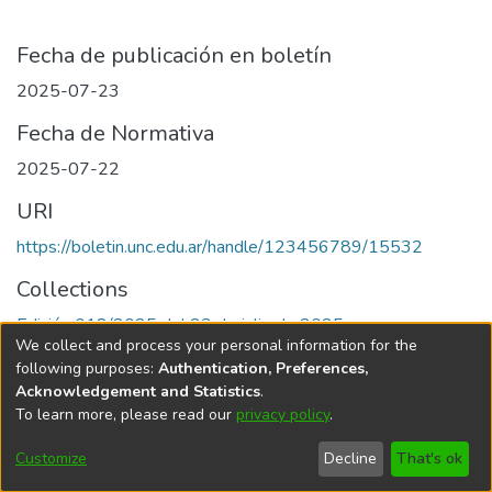
Fecha de publicación en boletín
2025-07-23
Fecha de Normativa
2025-07-22
URI
https://boletin.unc.edu.ar/handle/123456789/15532
Collections
Edición 018/2025 del 23 de julio de 2025
We collect and process your personal information for the
following purposes:
Authentication, Preferences,
Acknowledgement and Statistics
.
To learn more, please read our
privacy policy
.
Universidad Nacional de Córdoba
Customize
Decline
That's ok