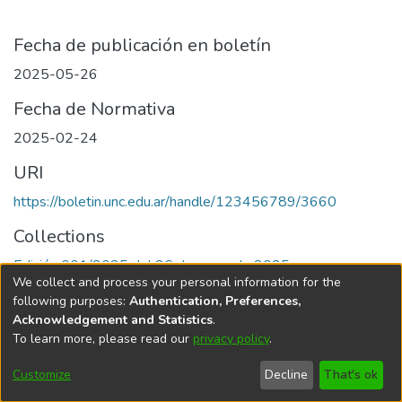
Fecha de publicación en boletín
2025-05-26
Fecha de Normativa
2025-02-24
URI
https://boletin.unc.edu.ar/handle/123456789/3660
Collections
Edición 001/2025 del 26 de mayo de 2025
We collect and process your personal information for the
following purposes:
Authentication, Preferences,
Acknowledgement and Statistics
.
To learn more, please read our
privacy policy
.
Universidad Nacional de Córdoba
Customize
Decline
That's ok