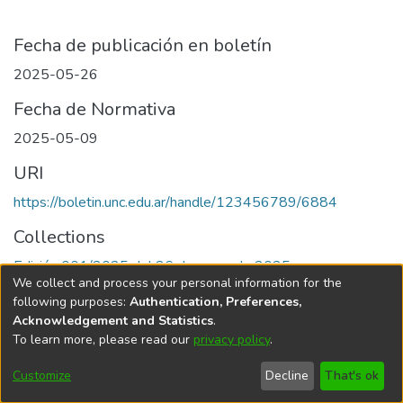
Fecha de publicación en boletín
2025-05-26
Fecha de Normativa
2025-05-09
URI
https://boletin.unc.edu.ar/handle/123456789/6884
Collections
Edición 001/2025 del 26 de mayo de 2025
We collect and process your personal information for the
following purposes:
Authentication, Preferences,
Acknowledgement and Statistics
.
To learn more, please read our
privacy policy
.
Universidad Nacional de Córdoba
Customize
Decline
That's ok