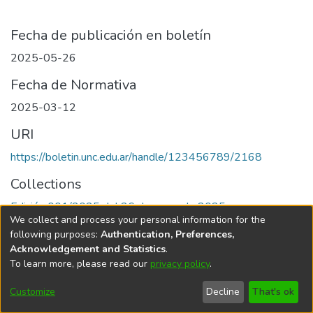
Fecha de publicación en boletín
2025-05-26
Fecha de Normativa
2025-03-12
URI
https://boletin.unc.edu.ar/handle/123456789/2168
Collections
Edición 001/2025 del 26 de mayo de 2025
We collect and process your personal information for the
following purposes:
Authentication, Preferences,
Acknowledgement and Statistics
.
To learn more, please read our
privacy policy
.
Universidad Nacional de Córdoba
Customize
Decline
That's ok