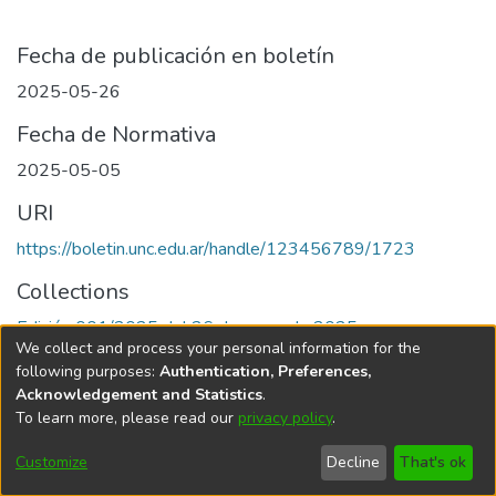
Fecha de publicación en boletín
2025-05-26
Fecha de Normativa
2025-05-05
URI
https://boletin.unc.edu.ar/handle/123456789/1723
Collections
Edición 001/2025 del 26 de mayo de 2025
We collect and process your personal information for the
following purposes:
Authentication, Preferences,
Acknowledgement and Statistics
.
To learn more, please read our
privacy policy
.
Universidad Nacional de Córdoba
Customize
Decline
That's ok