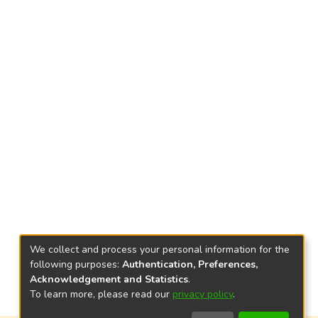
We collect and process your personal information for the
following purposes:
Authentication, Preferences,
Acknowledgement and Statistics
.
To learn more, please read our
privacy policy
.