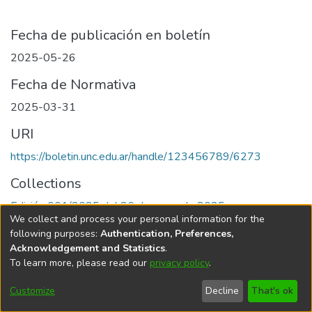
Fecha de publicación en boletín
2025-05-26
Fecha de Normativa
2025-03-31
URI
https://boletin.unc.edu.ar/handle/123456789/6273
Collections
Edición 001/2025 del 26 de mayo de 2025
We collect and process your personal information for the
following purposes:
Authentication, Preferences,
Acknowledgement and Statistics
.
To learn more, please read our
privacy policy
.
Universidad Nacional de Córdoba
Customize
Decline
That's ok