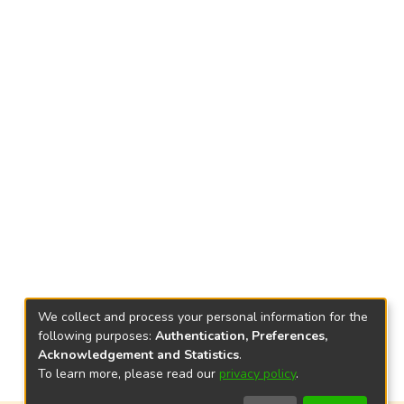
We collect and process your personal information for the
following purposes:
Authentication, Preferences,
Acknowledgement and Statistics
.
To learn more, please read our
privacy policy
.