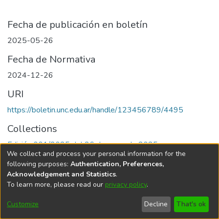
Fecha de publicación en boletín
2025-05-26
Fecha de Normativa
2024-12-26
URI
https://boletin.unc.edu.ar/handle/123456789/4495
Collections
Edición 001/2025 del 26 de mayo de 2025
We collect and process your personal information for the
following purposes:
Authentication, Preferences,
Acknowledgement and Statistics
.
To learn more, please read our
privacy policy
.
Universidad Nacional de Córdoba
Customize
Decline
That's ok