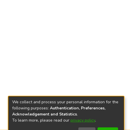
We collect and process your personal information for the
following purposes:
Authentication, Preferences,
Acknowledgement and Statistics
.
To learn more, please read our
privacy policy
.