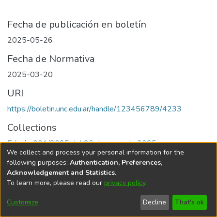
Fecha de publicación en boletín
2025-05-26
Fecha de Normativa
2025-03-20
URI
https://boletin.unc.edu.ar/handle/123456789/4233
Collections
Edición 001/2025 del 26 de mayo de 2025
We collect and process your personal information for the
following purposes:
Authentication, Preferences,
Acknowledgement and Statistics
.
To learn more, please read our
privacy policy
.
Universidad Nacional de Córdoba
Customize
Decline
That's ok