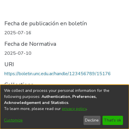
Fecha de publicación en boletín
2025-07-16
Fecha de Normativa
2025-07-10
URI
https://boletin.unc.edu.ar/handle/123456789/15176
Collections
We collect and process your personal information for the
Edición 013/2025 del 16 de julio de 2025
following purposes:
Authentication, Preferences,
Acknowledgement and Statistics
.
To learn more, please read our
privacy policy
.
Universidad Nacional de Córdoba
Customize
Decline
That's ok