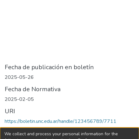
Fecha de publicación en boletín
2025-05-26
Fecha de Normativa
2025-02-05
URI
https://boletin.unc.edu.ar/handle/123456789/7711
Collections
We collect and process your personal information for the