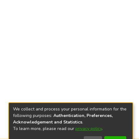
We collect and process your personal information for the
following purposes:
Authentication, Preferences,
Acknowledgement and Statistics
.
To learn more, please read our
privacy policy
.