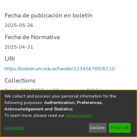
Fecha de publicación en boletín
2025-05-26
Fecha de Normativa
2025-04-21
URI
https://boletin.unc.edu.ar/handle/123456789/8210
Collections
Edición 001/2025 del 26 de mayo de 2025
We collect and process your personal information for the
following purposes:
Authentication, Preferences,
Acknowledgement and Statistics
.
To learn more, please read our
privacy policy
.
Universidad Nacional de Córdoba
Customize
Decline
That's ok