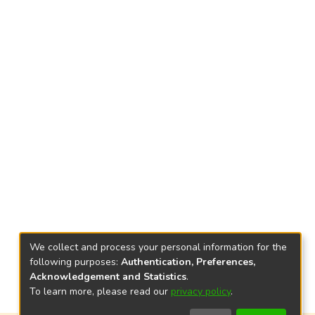
We collect and process your personal information for the
following purposes:
Authentication, Preferences,
Acknowledgement and Statistics
.
To learn more, please read our
privacy policy
.