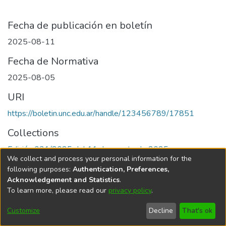
Fecha de publicación en boletín
2025-08-11
Fecha de Normativa
2025-08-05
URI
https://boletin.unc.edu.ar/handle/123456789/17851
Collections
Edición 031/2025 del 11 de agosto de 2025
We collect and process your personal information for the
following purposes:
Authentication, Preferences,
Acknowledgement and Statistics
.
To learn more, please read our
privacy policy
.
Universidad Nacional de Córdoba
Customize
Decline
That's ok