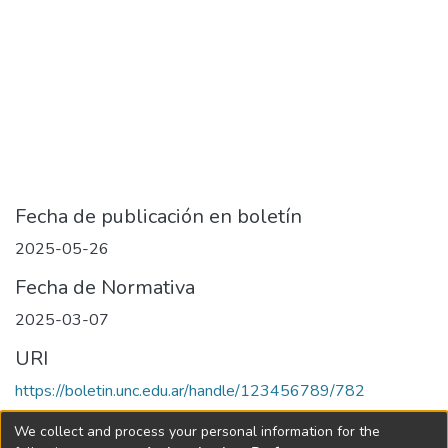
Fecha de publicación en boletín
2025-05-26
Fecha de Normativa
2025-03-07
URI
https://boletin.unc.edu.ar/handle/123456789/782
Collections
We collect and process your personal information for the