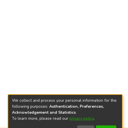
We collect and process your personal information for the
following purposes:
Authentication, Preferences,
Acknowledgement and Statistics
.
To learn more, please read our
privacy policy
.