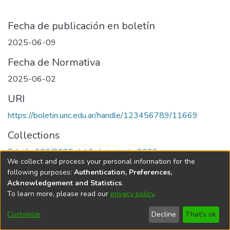
Fecha de publicación en boletín
2025-06-09
Fecha de Normativa
2025-06-02
URI
https://boletin.unc.edu.ar/handle/123456789/11669
Collections
Edición 003/2025 del 9 de junio de 2025
We collect and process your personal information for the
following purposes:
Authentication, Preferences,
Acknowledgement and Statistics
.
To learn more, please read our
privacy policy
.
Universidad Nacional de Córdoba
Customize
Decline
That's ok